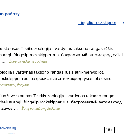
ю работу
fringelip rockskipper
ė statusas T sritis zoologija | vardynas taksono rangas rūšis
s angl. fringelip rockskipper rus. бахромчатый энтомакрод ryšiai:
vės …
Žuvų pavadinimų žodynas
ologija | vardynas taksono rangas rūšis atitikmenys: lot.
 rockskipper rus. бахромчатый энтомакрод ryšiai: platesnis
pavadinimų žodynas
 šunžuvė statusas T sritis zoologija | vardynas taksono rangas
cheilus angl. fringelip rockskipper rus. бахромчатый энтомакрод
s šunžuvės …
Žuvų pavadinimų žodynas
Advertising
18+