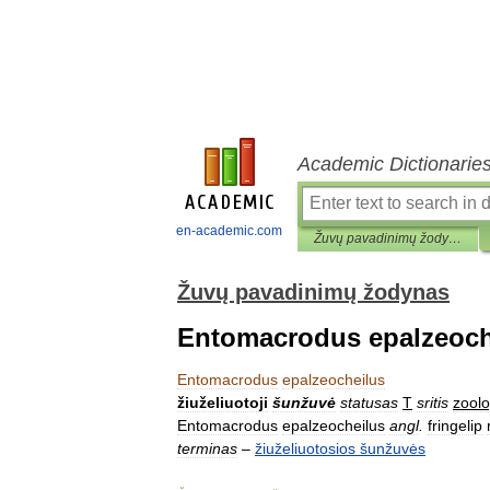
Academic Dictionarie
en-academic.com
Žuvų pavadinimų žodynas
Žuvų pavadinimų žodynas
Entomacrodus epalzeoch
Entomacrodus
epalzeocheilus
žiuželiuotoji
šunžuvė
statusas
T
sritis
zoolo
Entomacrodus
epalzeocheilus
angl
.
fringelip
terminas
–
žiuželiuotosios
šunžuvės