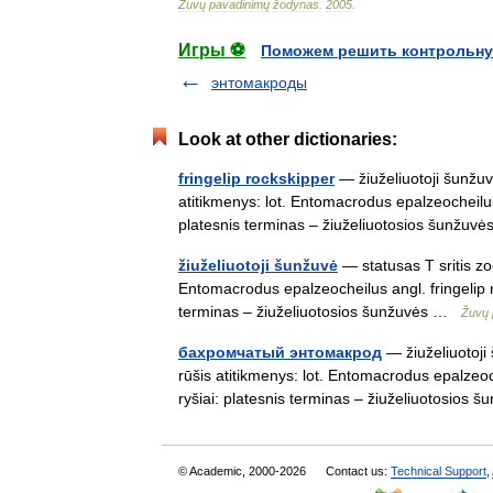
Žuvų
pavadinimų
žodynas
.
2005
.
Игры ⚽
Поможем решить контрольну
энтомакроды
Look at other dictionaries:
fringelip rockskipper
— žiuželiuotoji šunžuv
atitikmenys: lot. Entomacrodus epalzeocheilu
platesnis terminas – žiuželiuotosios šunžu
žiuželiuotoji šunžuvė
— statusas T sritis zo
Entomacrodus epalzeocheilus angl. fringelip
terminas – žiuželiuotosios šunžuvės …
Žuvų 
бахромчатый энтомакрод
— žiuželiuotoji
rūšis atitikmenys: lot. Entomacrodus epalzeo
ryšiai: platesnis terminas – žiuželiuotosio
© Academic, 2000-2026
Contact us:
Technical Support
,